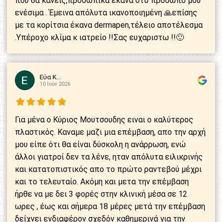
που θα κάνεις,προσωπικά έκανα στο πρόσωπο μου
ενέσιμα . Έμεινα απόλυτα ικανοποιημένη 🙏επίσης
με τα κορίτσια έκανα dermapen,τέλειο αποτέλεσμα
.Υπέροχο κλίμα κ ιατρείο !!Σας ευχαριστω !!🙂
Εύα Κ...
10 Ιούν 2026
Για μένα ο Κύριος Μουτσουδης ειναι ο καλύτερος
πλαστικός. Καναμε μαζι μια επέμβαση, απο την αρχή
μου είπε ότι θα είναι δύσκολη η ανάρρωση, ενώ
άλλοι γιατροί δεν τα λένε, ηταν απόλυτα ειλικρινής
και κατατοπιστικός απο το πρώτο ραντεβού μέχρι
και το τελευταίο. Ακόμη και μετα την επέμβαση
ήρθε να με δει 3 φορές στην κλινική μέσα σε 12
ωρες , έως και σήμερα 18 μέρες μετά την επέμβαση
δείχνει ενδιαφέρον σχεδόν καθημερινά για την