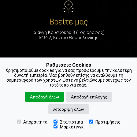
Βρείτε μας
Ιωάννη Κούσκουρα 3 (1ος όροφος)
54622, Κέντρο Θεσσαλονίκης
Ρυθμίσεις Cookies
Χρησιμοποιούμε cookies για να σας προσφέρουμε την καλύτερη
δυνατή εμπειρία. Μας βοηθούν επίσης να αναλύουμε τη
συμπεριφορά των χρηστών, ώστε να βελτιώνουμε συνεχώς τον
Καλέστε μας
ιστότοπο για εσάς.
2312 311 350
Αποδοχή όλων
Αποδοχή επιλογής
2310 220 014
Απόρριψη όλων
Απαραίτητα
Στατιστικά
Προτιμήσεις
📍 Βρείτε μας
📞 Ραντεβού
Μάρκετινγκ