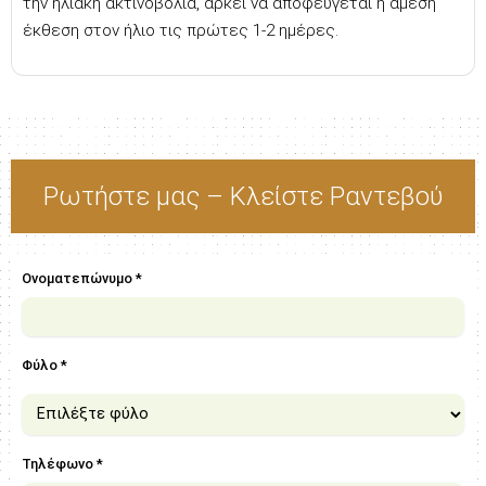
την ηλιακή ακτινοβολία, αρκεί να αποφεύγεται η άμεση
έκθεση στον ήλιο τις πρώτες 1-2 ημέρες.
Ρωτήστε μας – Κλείστε Ραντεβού
Ονοματεπώνυμο *
Φύλο *
Τηλέφωνο *