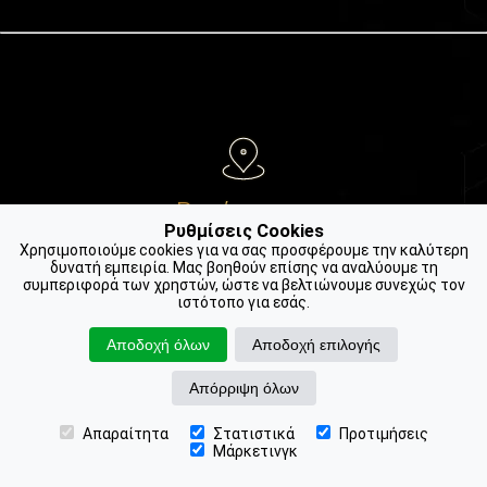
Βρείτε μας
Ρυθμίσεις Cookies
Χρησιμοποιούμε cookies για να σας προσφέρουμε την καλύτερη
Ιωάννη Κούσκουρα 3 (1ος όροφος)
δυνατή εμπειρία. Μας βοηθούν επίσης να αναλύουμε τη
54622, Κέντρο Θεσσαλονίκης
συμπεριφορά των χρηστών, ώστε να βελτιώνουμε συνεχώς τον
ιστότοπο για εσάς.
Αποδοχή όλων
Αποδοχή επιλογής
Απόρριψη όλων
Απαραίτητα
Στατιστικά
Προτιμήσεις
Καλέστε μας
📍 Βρείτε μας
📞 Ραντεβού
Μάρκετινγκ
2312 311 350