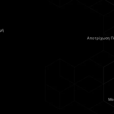
μή
Αποτρίχωση Πό
Με