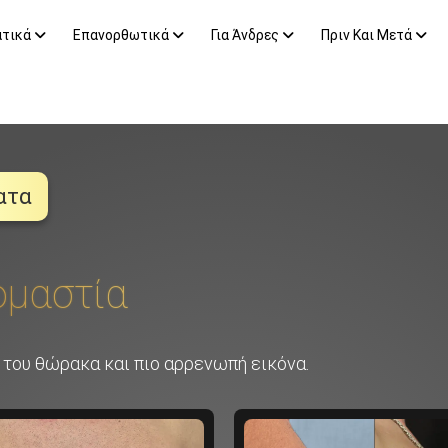
ατικά
Επανορθωτικά
Για Άνδρες
Πριν Και Μετά
ατα
ομαστία
του θώρακα και πιο αρρενωπή εικόνα.