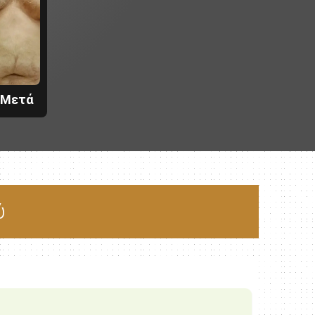
ι Μετά
ύ