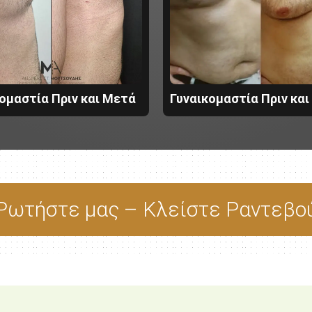
ομαστία Πριν και Μετά
Γυναικομαστία Πριν κα
Ρωτήστε μας – Κλείστε Ραντεβο