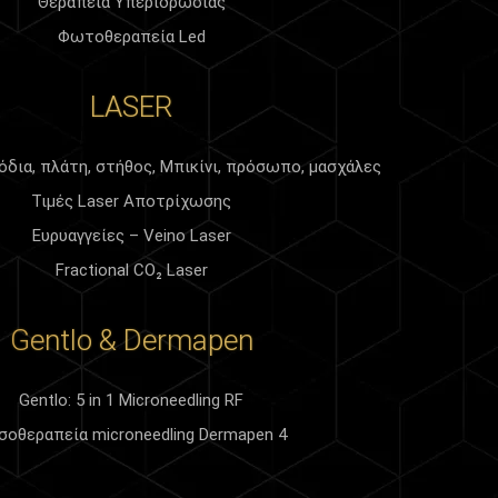
Θεραπεία Υπεριδρωσίας
Φωτοθεραπεία Led
LASER
δια, πλάτη, στήθος, Μπικίνι, πρόσωπο, μασχάλες
Τιμές Laser Αποτρίχωσης
Ευρυαγγείες – Veino Laser
Fractional CO₂ Laser
Gentlo & Dermapen
Gentlo: 5 in 1 Microneedling RF
σοθεραπεία microneedling Dermapen 4