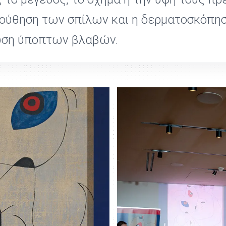
λούθηση των σπίλων και η δερματοσκόπησ
νωση ύποπτων βλαβών.