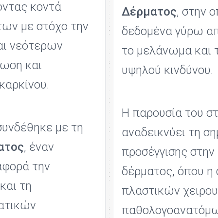
οντας κοντά
Δέρματος
, στην 
των με στόχο την
δεδομένα γύρω απ
αι νεότερων
το μελάνωμα και 
νωση και
υψηλού κινδύνου.
καρκίνου.
Η παρουσία του σ
συνδέθηκε με τη
αναδεικνύει τη ση
ατος
, έναν
προσέγγισης στην
αφορά την
δέρματος, όπου η
και τη
πλαστικών χειρου
ματικών
παθολογοανατόμων