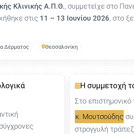
ής Κλινικής Α.Π.Θ.
, συμμετείχε στο Πα
οιήθηκε στις
11 – 13 Ιουνίου 2026
, στο ξ
ία Δέρματος
Θεσσαλονίκη
ολογικά
Η συμμετοχή τ
Στο επιστημονικό 
αντική
κ. Μουτσούδης
συ
 σύγχρονες
στρογγυλή τράπεζ