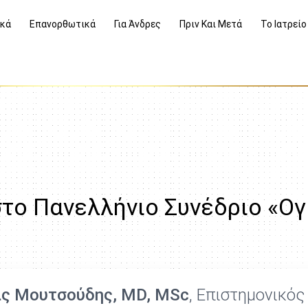
ικά
Επανορθωτικά
Για Άνδρες
Πριν Και Μετά
Το Ιατρείο
το Πανελλήνιο Συνέδριο «Ογ
ς Μουτσούδης, MD, MSc
, Επιστημονικό