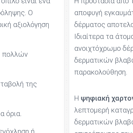
σπίλο είναι ένα
Η προστασία από τ
ρόληψης. Ο
αποφυγή εγκαυμάτ
ρική αξιολόγηση
δέρματος αποτελο
Ιδιαίτερα τα άτομ
ανοιχτόχρωμο δέρ
η πολλών
δερματικών βλαβώ
παρακολούθηση.
εταβολή της
Η
ψηφιακή χαρτο
λεπτομερή καταγρ
α όρια.
δερματικών βλαβώ
 ενόχληση ή