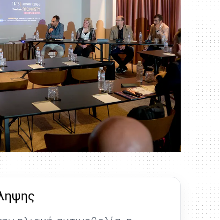
όληψης