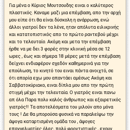
Για μένα ο Κύριος Μουτσουδης ειναι ο καλύτερος
πλαστικός. Καναμε μαζι μια επέμβαση, απο την αρχή
μου είπε ότι θα είναι δύσκολη η ανάρρωση, ενώ
άλλοι γιατροί δεν τα λένε, ηταν απόλυτα ειλικρινής
και κατατοπιστικός απο το πρώτο ραντεβού μέχρι
και το τελευταίο. Ακόμη και μετα την επέμβαση
ήρθε να με δει 3 φορές στην κλινική μέσα σε 12
ωρες , έως και σήμερα 18 μέρες μετά την επέμβαση
δείχνει ενδιαφέρον σχεδόν καθημερινά για την
επούλωση, το κινητό του ειναι πάντα ανοιχτό, σε
ότι απορία εχω μου απαντάει αμέσως Ακόμη και
Σαββατοκύριακο, ειναι δίπλα μου απο την πρώτη
στιγμή μέχρι την τελευταία. Ο γιατρός ειναι πανω
απ όλα Παρα πολυ καλός άνθρωπος και εξαιρετικός
γιατρός!! Τα αποτελέσματα του μιλούν απο μόνα
τους ! Δε θα μπορούσα φυσικά να παραλείψω την
άψογα καταρτισμένη ομάδα του , άψογες
επαγγελματίες όλες, πολύ φροντιστικές , εχουν