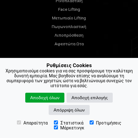
Ρινοπλαστική
Face Lifting
Μετωπιαίο Lifting
Πωγωνοπλαστική
Λιποπρόσθεση
Αφεστώτα Ωτα
Σώμα
Ρυθμίσεις Cookies
Χρησιμοποιούμε cookies για να σας προσφέρουμε την καλύτερη
δυνατή εμπειρία. Μας βοηθούν επίσης να αναλύουμε τη
Λιποαναρρόφηση / Λιπογλυπτική
συμπεριφορά των χρηστών, ώστε να βελτιώνουμε συνεχώς τον
ιστότοπο για εσάς.
Βραχιονοπλαστική
Κοιλιοπλαστική
Αποδοχή όλων
Αποδοχή επιλογής
Lifting Μηρών
Απόρριψη όλων
Brazilian Butt Lift (BBL)
Χειρουργική Γεννητικών Οργάνων
Απαραίτητα
Στατιστικά
Προτιμήσεις
📍 Βρείτε μας
📞 Ραντεβού
Μάρκετινγκ