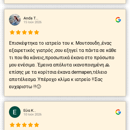
Anda T...
15 Ιούν 2026
Επισκέφτηκα το ιατρείο του κ. Μουτσουδη ,ένας
εξαιρετικός γιατρός ,σου εξηγεί τα πάντα σε κάθε
τι που θα κάνεις,προσωπικά έκανα στο πρόσωπο
μου ενέσιμα . Έμεινα απόλυτα ικανοποιημένη 🙏
επίσης με τα κορίτσια έκανα dermapen,τέλειο
αποτέλεσμα .Υπέροχο κλίμα κ ιατρείο !!Σας
ευχαριστω !!🙂
Εύα Κ...
10 Ιούν 2026