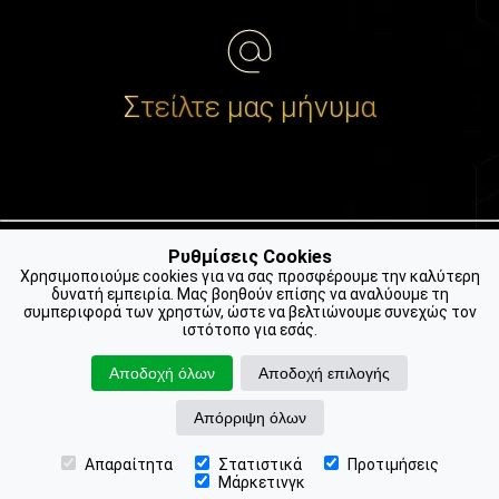
Στείλτε μας μήνυμα
Ρυθμίσεις Cookies
Χρησιμοποιούμε cookies για να σας προσφέρουμε την καλύτερη
δυνατή εμπειρία. Μας βοηθούν επίσης να αναλύουμε τη
📍 Βρείτε μας στο Google
συμπεριφορά των χρηστών, ώστε να βελτιώνουμε συνεχώς τον
ιστότοπο για εσάς.
Αποδοχή όλων
Αποδοχή επιλογής
Απόρριψη όλων
Απαραίτητα
Στατιστικά
Προτιμήσεις
📍 Βρείτε μας
📞 Ραντεβού
Copyright © 2026 Πλαστικός Χειρουργός | Dr. Ανδρέας Μουτσούδης
Μάρκετινγκ
Απαγορεύεται η αναδημοσίευση χωρίς γραπτή άδεια. -
Όροι Χρήσης / Προσωπικά Δεδομένα