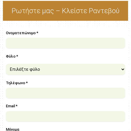
Ρωτήστε μας – Κλείστε Ραντεβού
Ονοματεπώνυμο *
Φύλο *
Τηλέφωνο *
Email *
Μήνυμα