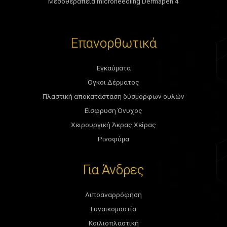
Μεσοθεραπεία microneedling Dermapen 4
Επανορθωτικά
Εγκαύματα
Όγκοι Δέρματος
Πλαστική αποκατάσταση δύσμορφων ουλών
Είσφρυση Όνυχος
Χειρουργική Άκρας Χείρας
Ρινοφύμα
Για Άνδρες
Λιποαναρρόφηση
Γυναικομαστία
Κοιλιοπλαστική