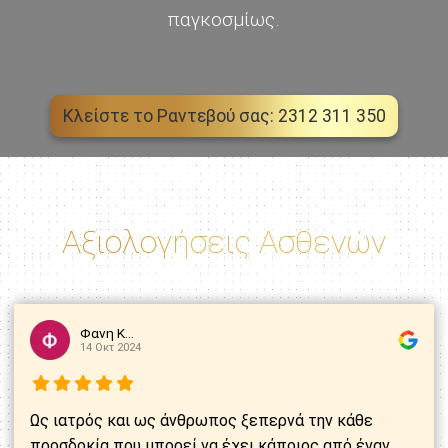
παγκοσμίως.
Κλείστε το Ραντεβού σας: 2312 311 350
Αξιολογήσεις Ασθενών
Φανη Κ...
14 Οκτ 2024
Ως ιατρός και ως άνθρωπος ξεπερνά την κάθε
προσδοκία που μπορεί να έχει κάποιος από έναν