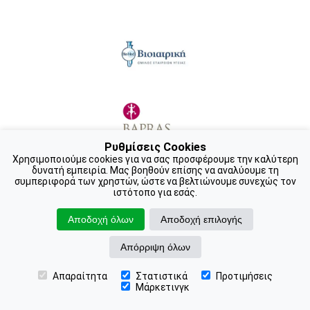
Ρυθμίσεις Cookies
Χρησιμοποιούμε cookies για να σας προσφέρουμε την καλύτερη
δυνατή εμπειρία. Μας βοηθούν επίσης να αναλύουμε τη
συμπεριφορά των χρηστών, ώστε να βελτιώνουμε συνεχώς τον
ιστότοπο για εσάς.
Επεμβατικά
Αποδοχή όλων
Αποδοχή επιλογής
Απόρριψη όλων
Πρόσωπο
Απαραίτητα
Στατιστικά
Προτιμήσεις
📍 Βρείτε μας
📞 Ραντεβού
Μάρκετινγκ
Βλεφαροπλαστική