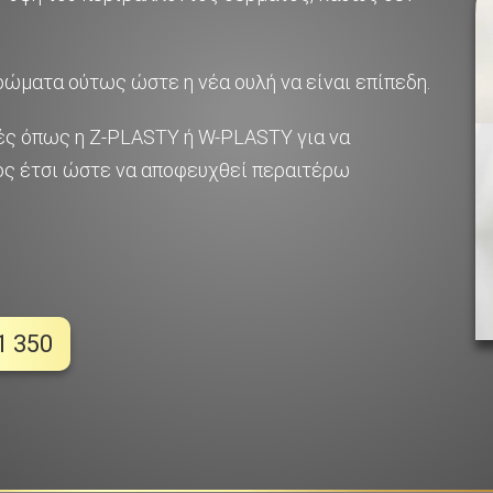
ρώματα ούτως ώστε η νέα ουλή να είναι επίπεδη.
ές όπως η Z-PLASTY ή W-PLASTY για να
ος έτσι ώστε να αποφευχθεί περαιτέρω
1 350