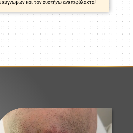
αι ευγνώμων και τον συστήνω ανεπιφύλακτα!