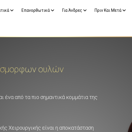
ατικά
Επανορθωτικά
Για Άνδρες
Πριν Και Μετά
ύσμορφων ουλών
ι ένα από τα πιο σημαντικά κομμάτια της
κής Χειρουργικής είναι η αποκατάσταση