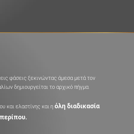
ρεις φάσεις ξεκινώντας άμεσα μετά τον
λίων δημιουργείται το αρχικό πήγμα.
όλη διαδικασία
ου και ελαστίνης και η
 περίπου.