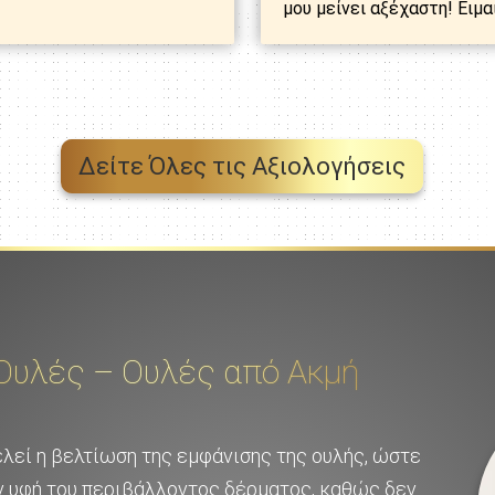
μου μείνει αξέχαστη! Ειμ
Δείτε Όλες τις Αξιολογήσεις
Ουλές – Ουλές από Ακμή
λεί η βελτίωση της εμφάνισης της ουλής, ώστε
ην υφή του περιβάλλοντος δέρματος, καθώς δεν