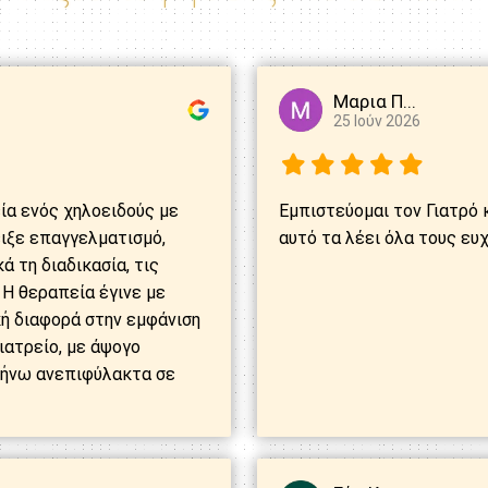
Μαρια Π...
25 Ιούν 2026
ία ενός χηλοειδούς με
Εμπιστεύομαι τον Γιατρό 
ειξε επαγγελματισμό,
αυτό τα λέει όλα τους ευ
ά τη διαδικασία, τις
 Η θεραπεία έγινε με
κή διαφορά στην εμφάνιση
ιατρείο, με άψογο
τήνω ανεπιφύλακτα σε