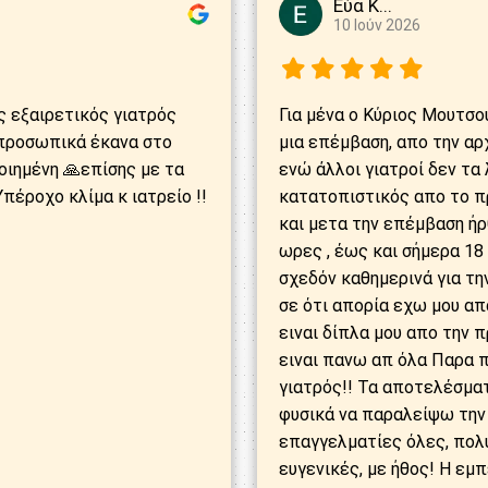
Εύα Κ...
10 Ιούν 2026
ς εξαιρετικός γιατρός
Για μένα ο Κύριος Μουτσο
ς,προσωπικά έκανα στο
μια επέμβαση, απο την αρχ
οιημένη 🙏επίσης με τα
ενώ άλλοι γιατροί δεν τα 
πέροχο κλίμα κ ιατρείο !!
κατατοπιστικός απο το π
και μετα την επέμβαση ήρθ
ωρες , έως και σήμερα 18
σχεδόν καθημερινά για τη
σε ότι απορία εχω μου α
ειναι δίπλα μου απο την 
ειναι πανω απ όλα Παρα 
γιατρός!! Τα αποτελέσματ
φυσικά να παραλείψω την
επαγγελματίες όλες, πολύ
ευγενικές, με ήθος! Η εμ