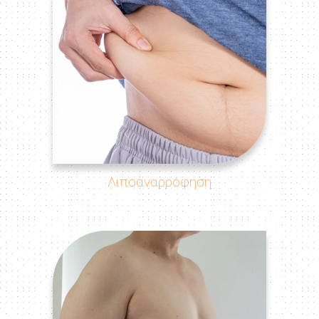
Λιποαναρρόφηση